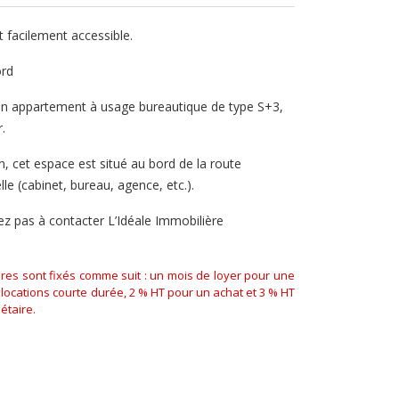
et facilement accessible.
ord
un appartement à usage bureautique de type S+3,
.
on, cet espace est situé au bord de la route
lle (cabinet, bureau, agence, etc.).
tez pas à contacter L’Idéale Immobilière
aires sont fixés comme suit : un mois de loyer pour une
locations courte durée, 2 % HT pour un achat et 3 % HT
étaire.