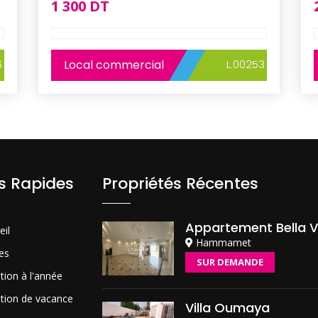
1 300 DT
6
Local commercial
L.00253
ns Rapides
Propriétés Récentes
Appartement Bella V
eil
Hammamet
es
SUR DEMANDE
tion à l'année
tion de vacance
Villa Oumaya