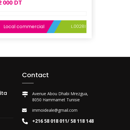
2 000 DT
Local commercial
L.00281
Contact
ita
Avenue Abou Dhabi Mrezgua,
8050 Hammamet Tunisie
immoideale@gmail.com
+216 58 018 011/ 58 118 148