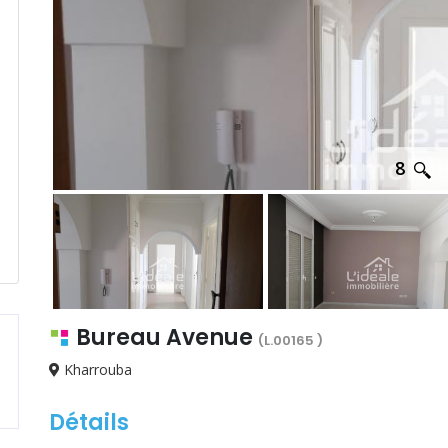
8
Bureau Avenue
(L.00165 )
Kharrouba
Détails