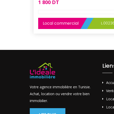
1 800 DT
L.00190
Local commercial
L.0023
Lie
Accu
Votre agence immobilière en Tunisie.
Vent
Achat, location ou vendre votre bien
Loca
immobilier.
Loca