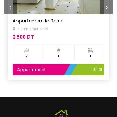
‹
›
Appartement la Rose
Hammamet Nord
2 500 DT
2
1
1
Appartement
L.0068