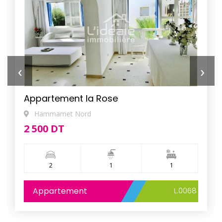
‹
›
Appartement la Rose
Hammamet Nord
2 500 DT
2
1
1
Appartement
L.0068