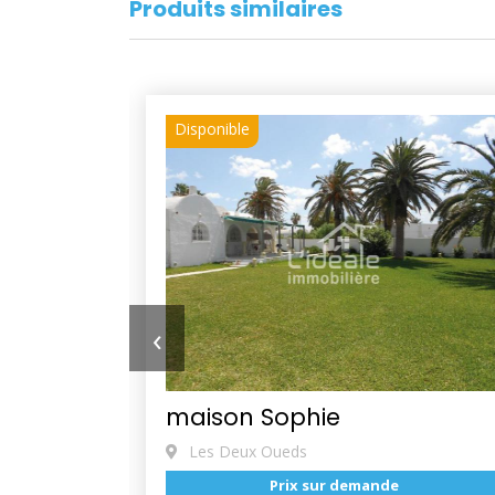
Produits similaires
Disponible
‹
maison Sophie
Les Deux Oueds
Prix sur demande