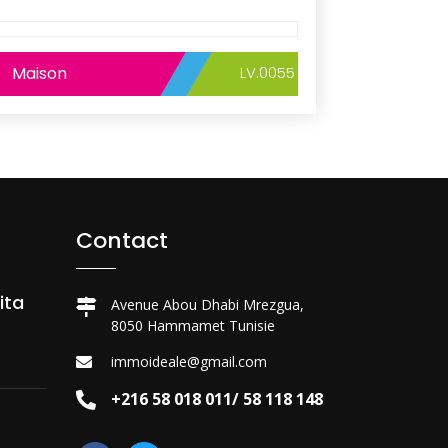
Maison
LV.0055
Contact
ita
Avenue Abou Dhabi Mrezgua,
8050 Hammamet Tunisie
immoideale@gmail.com
+216 58 018 011/ 58 118 148