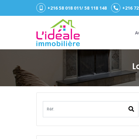
+216 58 018 011/ 58 118 148
+216 72
A
L