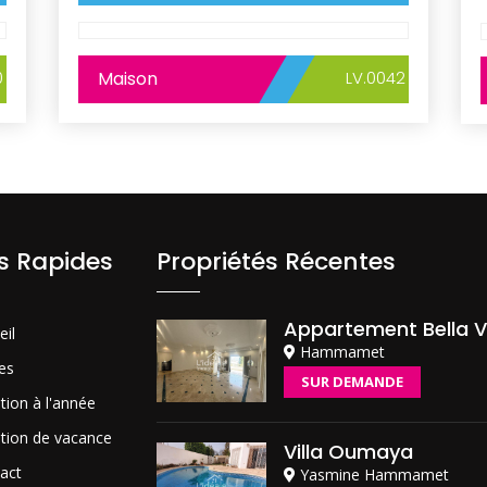
0
Maison
LV.0042
ns Rapides
Propriétés Récentes
Appartement Bella V
eil
Hammamet
es
SUR DEMANDE
tion à l'année
tion de vacance
Villa Oumaya
act
Yasmine Hammamet