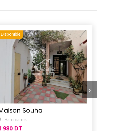
Disponible
›
Maison Souha
Hammamet
1 980 DT