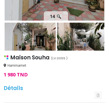
14
Next
Maison Souha
(LV.0055 )
Hammamet
1 980 TND
Détails