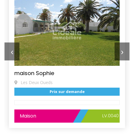
‹
›
maison Sophie
Les Deux Oueds
Prix sur demande
Maison
LV.0040