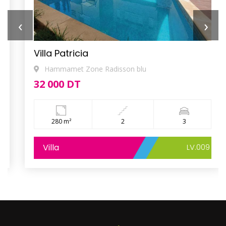
‹
›
Villa Patricia
Hammamet Zone Radisson blu
32 000 DT
280 m²
2
3
Villa
LV.009