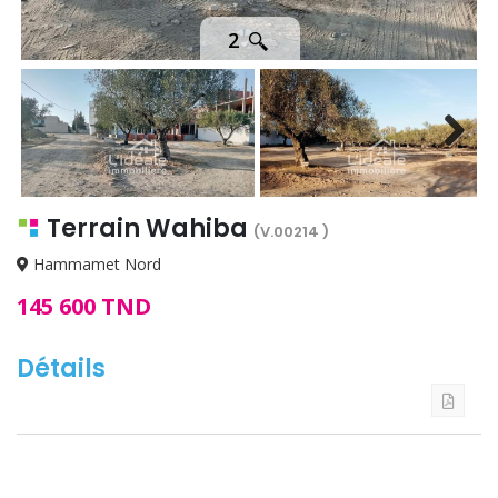
2
Next
Terrain Wahiba
(V.00214 )
Hammamet Nord
145 600 TND
Détails