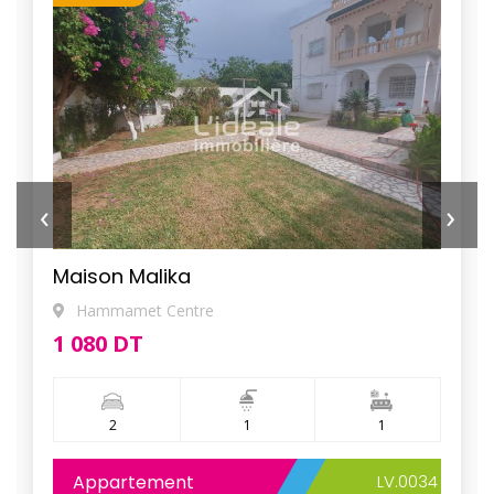
‹
›
Maison Malika
Hammamet Centre
1 080 DT
2
1
1
Appartement
LV.0034