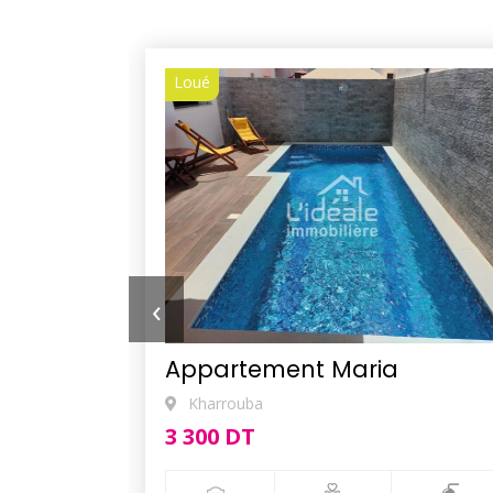
Loué
‹
Appartement Maria
Kharrouba
3 300 DT