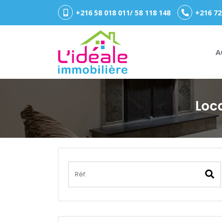
+216 58 018 011/ 58 118 148
+216 72
A
Loc