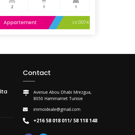
2
1
1
1
Appartement
LV.0074
Appart
Contact
ita
Avenue Abou Dhabi Mrezgua,
8050 Hammamet Tunisie
immoideale@gmail.com
+216 58 018 011/ 58 118 148