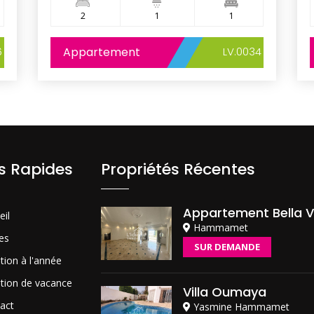
2
1
1
6
Appartement
LV.0034
ns Rapides
Propriétés Récentes
Appartement Bella V
eil
Hammamet
es
SUR DEMANDE
tion à l'année
tion de vacance
Villa Oumaya
act
Yasmine Hammamet