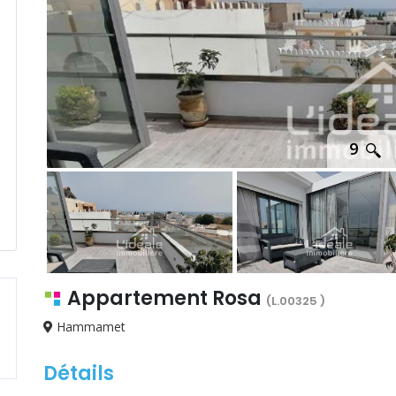
9
Appartement Rosa
(L.00325 )
Hammamet
Détails