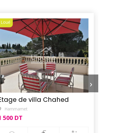
Loué
Loué
›
Etage de villa Chahed
Appart
Hammamet
1 500 DT
1 200 DT