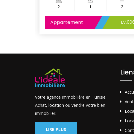
1
2
1
2
LV.005
Appartement
LV.00
Lie
Accu
Votre agence immobilière en Tunisie.
Vent
Achat, location ou vendre votre bien
Loca
immobilier.
Loca
LIRE PLUS
Cont