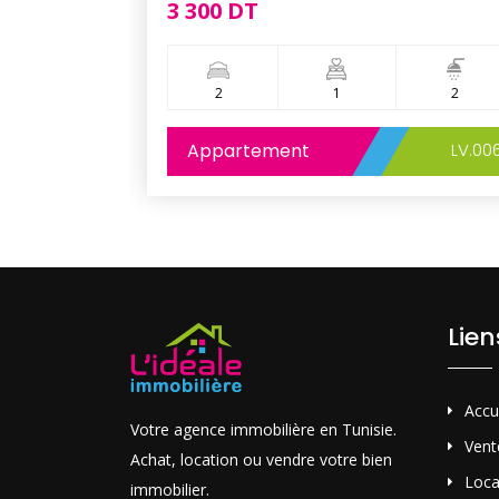
3 300 DT
1
2
1
2
LV.005
Appartement
LV.00
Lie
Accu
Votre agence immobilière en Tunisie.
Vent
Achat, location ou vendre votre bien
Loca
immobilier.