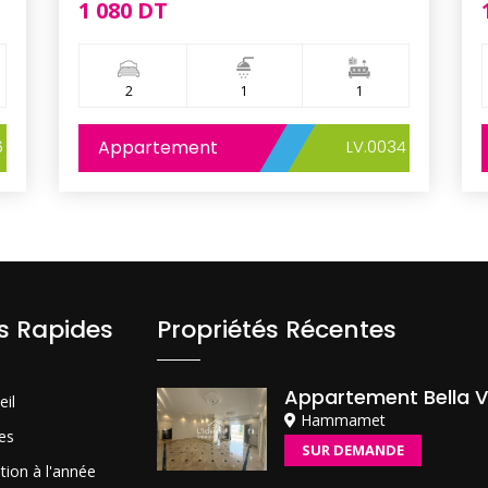
1 080 DT
2
1
1
6
Appartement
LV.0034
ns Rapides
Propriétés Récentes
Appartement Bella V
eil
Hammamet
es
SUR DEMANDE
tion à l'année