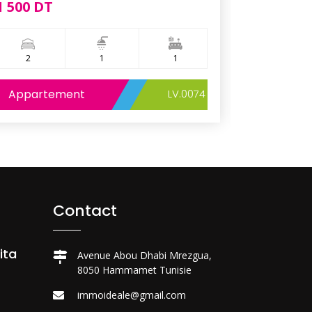
1 500 DT
1 200 DT
2
1
1
1
Appartement
LV.0074
Appart
Contact
ita
Avenue Abou Dhabi Mrezgua,
8050 Hammamet Tunisie
immoideale@gmail.com