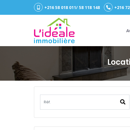
+216 58 018 011/ 58 118 148
+216 72
A
Locat