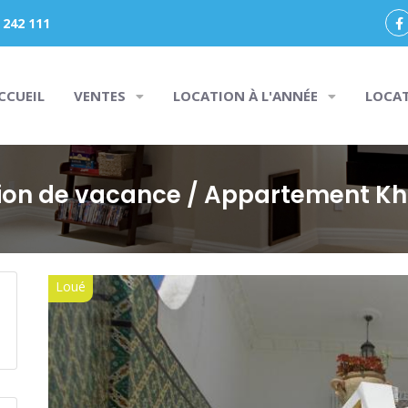
 242 111
CCUEIL
VENTES
LOCATION À L'ANNÉE
LOCA
ion de vacance
/ Appartement K
Loué