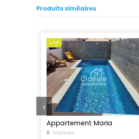
Produits similaires
Loué
‹
Appartement Maria
Kharrouba