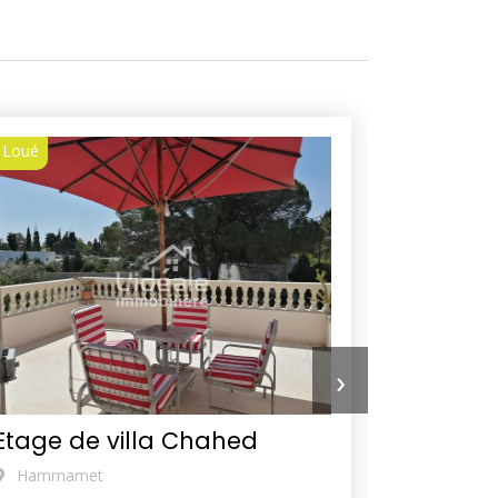
Loué
Loué
›
Etage de villa Chahed
Appart
Hammamet